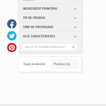
INGREDIENT PRINCIPAL
TIP DE PRODUS
TIMP DE PREPARARE
ALTE CARACTERISTICI
G
a
s
e
s
Toate produsele
Produse noi
t
e