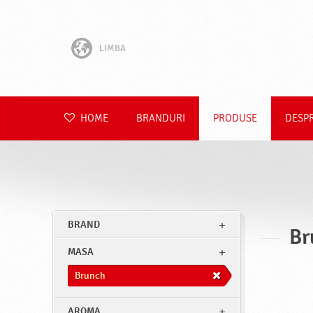
LIMBA
English
Hrvatski
HOME
BRANDURI
PRODUSE
DESP
Slovenščina
Čeština
Slovenčina
BRAND
Br
Polski
MASA
Deutsch
Brunch
AROMA