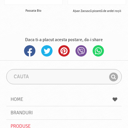
Passata Bio
Ajvar Zacuscă picantă de ardei roșii
Daca ti-a placut acesta postare, da-i share
C
F
a
r
G
u
a
a
t
z
a
a
s
HOME
e
s
BRANDURI
t
e
PRODUSE