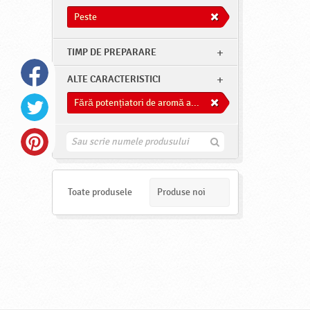
Peste
TIMP DE PREPARARE
ALTE CARACTERISTICI
Fără potențiatori de aromă adăugați
G
a
s
e
s
Toate produsele
Produse noi
t
e