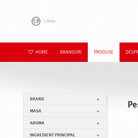
LIMBA
English
Hrvatski
HOME
BRANDURI
PRODUSE
DESP
Slovenščina
Čeština
Slovenčina
BRAND
Pe
Polski
MASA
Deutsch
AROMA
INGREDIENT PRINCIPAL