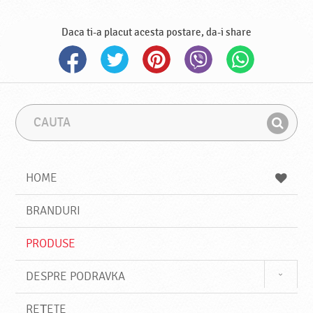
Daca ti-a placut acesta postare, da-i share
C
F
a
r
G
u
a
a
t
z
a
a
s
HOME
e
s
BRANDURI
t
e
PRODUSE
DESPRE PODRAVKA
REȚETE