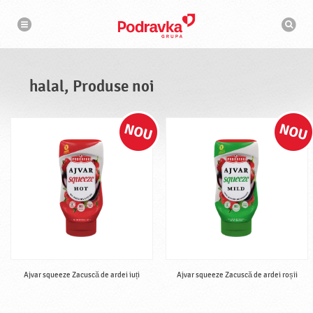
N
M
a
o
v
t
i
g
o
a
r
r
d
e
e
halal, Produse noi
c
a
u
t
a
r
e
Ajvar squeeze Zacuscă de ardei iuți
Ajvar squeeze Zacuscă de ardei roșii