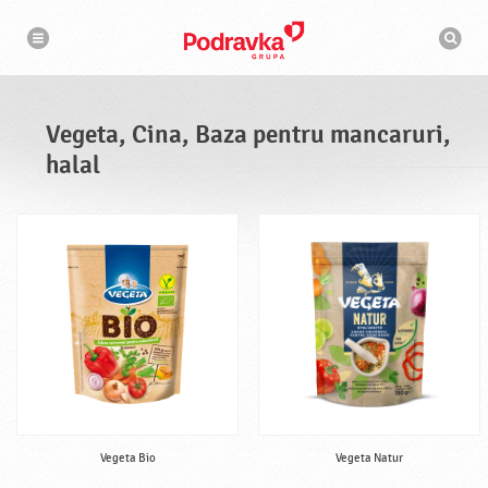
N
M
a
o
v
t
i
g
o
a
r
r
d
e
e
Vegeta, Cina, Baza pentru mancaruri,
c
a
halal
u
t
a
r
e
Vegeta Bio
Vegeta Natur