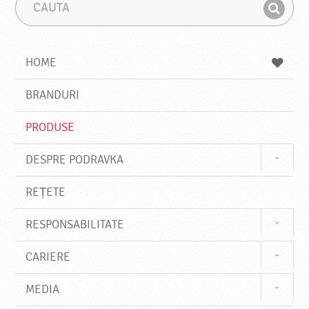
C
F
a
r
G
u
a
a
t
z
a
a
s
HOME
e
s
BRANDURI
t
e
PRODUSE
DESPRE PODRAVKA
REȚETE
RESPONSABILITATE
CARIERE
MEDIA