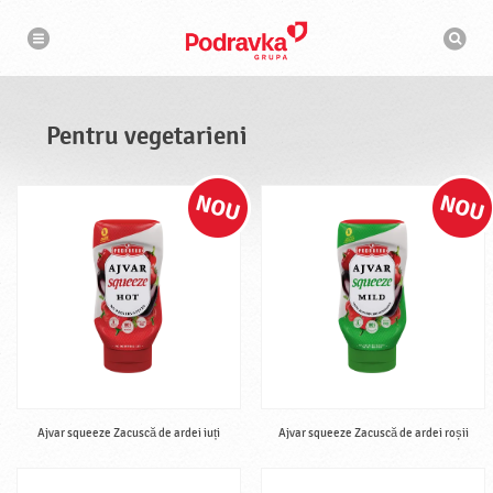
N
M
a
o
v
t
i
g
o
a
r
r
d
e
e
Pentru vegetarieni
c
a
u
t
a
r
e
Ajvar squeeze Zacuscă de ardei iuți
Ajvar squeeze Zacuscă de ardei roșii