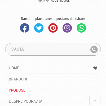
ARATA MAI MULTE PRODUSE
Daca ti-a placut acesta postare, da-i share
C
F
a
r
G
u
a
a
t
z
a
a
s
HOME
e
s
BRANDURI
t
e
PRODUSE
DESPRE PODRAVKA