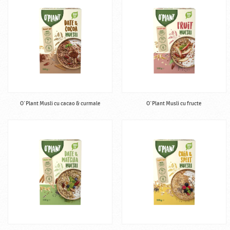
O`Plant Musli cu cacao & curmale
O`Plant Musli cu fructe