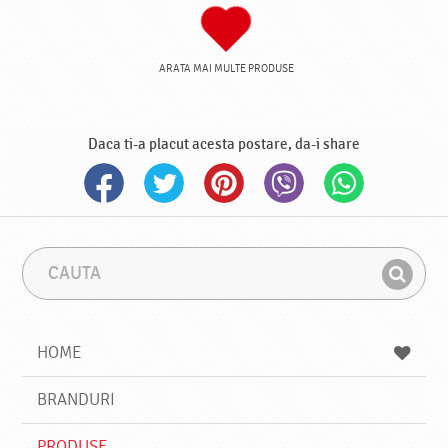
ARATA MAI MULTE PRODUSE
Daca ti-a placut acesta postare, da-i share
C
F
a
r
G
u
a
a
t
z
a
a
s
HOME
e
s
BRANDURI
t
e
PRODUSE