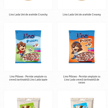
Lino Lada Unt de arahide Crunchy
Lino Lada Unt de arahide Creamy
Lino Pillows - Pernițe umplute cu
Lino Pillows - Pernițe umplute cu
cremă tartinabilă Lino Lada lapte
Lino Lada cremă tartinabilă de
cacao