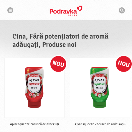
N
M
a
o
v
t
i
g
o
a
r
r
d
e
e
Cina, Fără potențiatori de aromă
c
a
adăugați, Produse noi
u
t
a
r
e
Ajvar squeeze Zacuscă de ardei iuți
Ajvar squeeze Zacuscă de ardei roșii