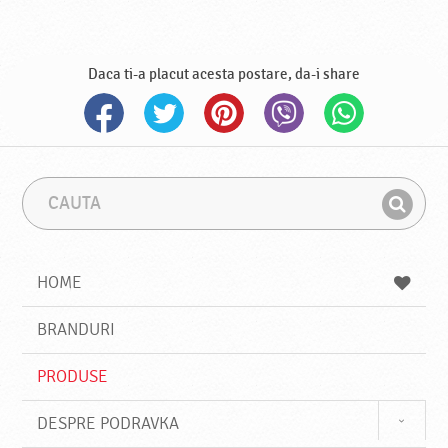
Daca ti-a placut acesta postare, da-i share
C
F
a
r
G
u
a
a
t
z
a
a
s
HOME
e
s
BRANDURI
t
e
PRODUSE
DESPRE PODRAVKA