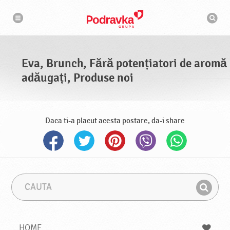
N
M
a
o
v
t
i
g
o
a
r
r
d
e
e
Eva, Brunch, Fără potențiatori de aromă
c
a
adăugați, Produse noi
u
t
a
r
e
Daca ti-a placut acesta postare, da-i share
C
F
a
r
G
u
a
a
t
z
a
a
s
HOME