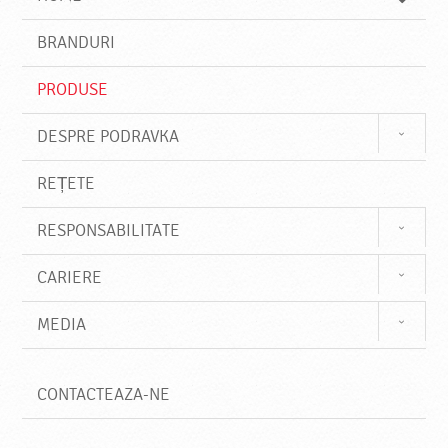
e
s
BRANDURI
t
e
PRODUSE
DESPRE PODRAVKA
REȚETE
RESPONSABILITATE
CARIERE
MEDIA
CONTACTEAZA-NE