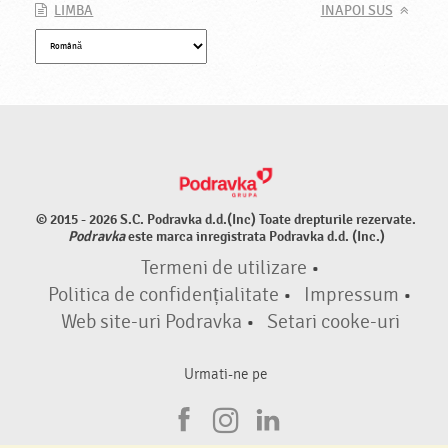
LIMBA
INAPOI SUS
© 2015 - 2026 S.C. Podravka d.d.(Inc) Toate drepturile rezervate.
Podravka
este marca inregistrata Podravka d.d. (Inc.)
Termeni de utilizare
•
Politica de confidențialitate
•
Impressum
•
Web site-uri Podravka
•
Setari cooke-uri
Urmati-ne pe
F
I
L