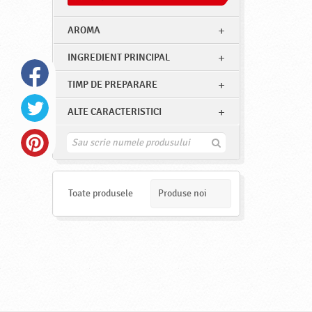
AROMA
INGREDIENT PRINCIPAL
TIMP DE PREPARARE
ALTE CARACTERISTICI
G
a
s
e
s
Toate produsele
Produse noi
t
e