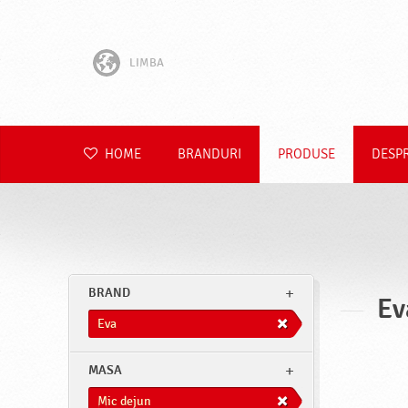
LIMBA
English
Hrvatski
HOME
BRANDURI
PRODUSE
DESP
Slovenščina
Čeština
Slovenčina
BRAND
Ev
Polski
Eva
Deutsch
MASA
Mic dejun