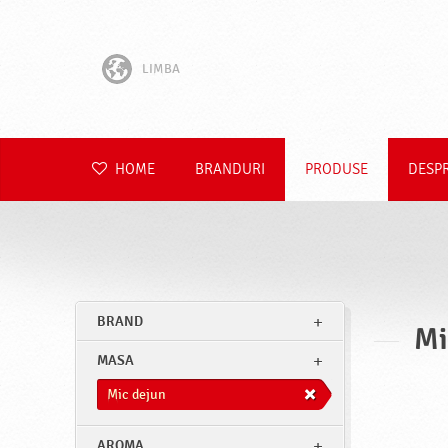
LIMBA
English
Hrvatski
HOME
BRANDURI
PRODUSE
DESP
Slovenščina
Čeština
Slovenčina
BRAND
Mi
Polski
MASA
Deutsch
Mic dejun
AROMA