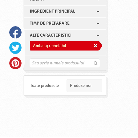
INGREDIENT PRINCIPAL
TIMP DE PREPARARE
ALTE CARACTERISTICI
Ambalaj reciclabil
G
a
s
e
s
Toate produsele
Produse noi
t
e