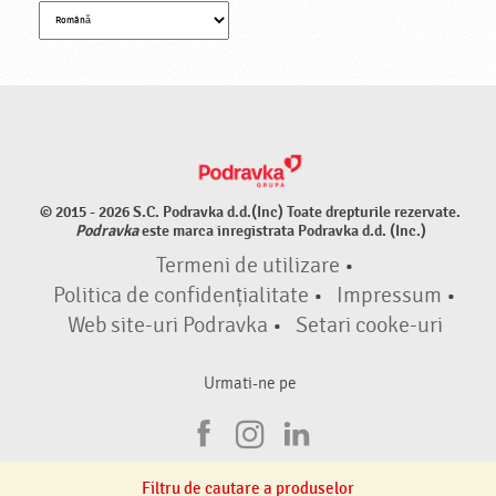
© 2015 - 2026 S.C. Podravka d.d.(Inc) Toate drepturile rezervate.
Podravka
este marca inregistrata Podravka d.d. (Inc.)
Termeni de utilizare
•
Politica de confidențialitate
•
Impressum
•
Web site-uri Podravka
•
Setari cooke-uri
Urmati-ne pe
F
I
L
a
n
i
Filtru de cautare a produselor