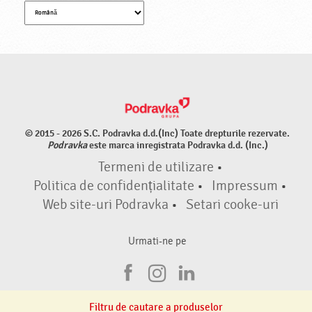
© 2015 - 2026 S.C. Podravka d.d.(Inc) Toate drepturile rezervate.
Podravka
este marca inregistrata Podravka d.d. (Inc.)
Termeni de utilizare
•
Politica de confidențialitate
•
Impressum
•
Web site-uri Podravka
•
Setari cooke-uri
Urmati-ne pe
F
I
L
a
n
i
Filtru de cautare a produselor