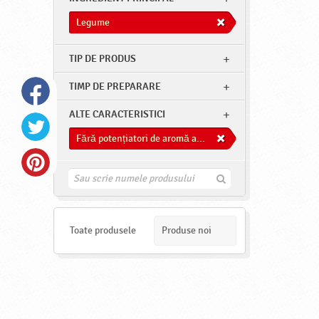
Legume
TIP DE PRODUS
TIMP DE PREPARARE
ALTE CARACTERISTICI
Fără potențiatori de aromă adăugați
G
a
s
e
s
Toate produsele
Produse noi
t
e