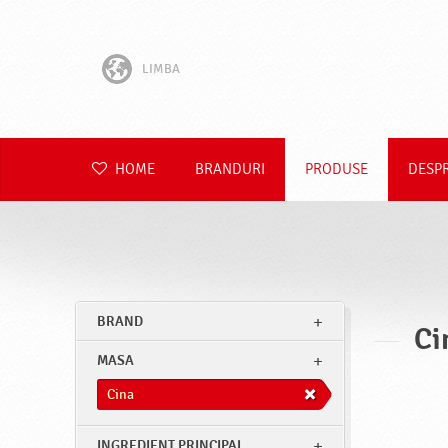
LIMBA
English
Hrvatski
HOME
BRANDURI
PRODUSE
DESP
Slovenščina
Čeština
Slovenčina
BRAND
Ci
Polski
MASA
Deutsch
Cina
INGREDIENT PRINCIPAL