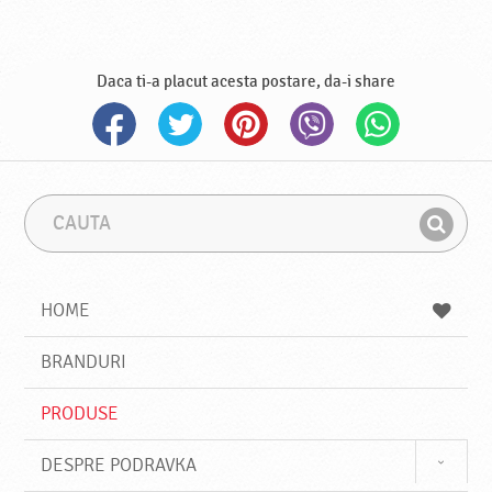
Daca ti-a placut acesta postare, da-i share
C
F
a
r
G
u
a
a
t
z
a
a
s
HOME
e
s
BRANDURI
t
e
PRODUSE
DESPRE PODRAVKA