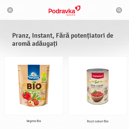
N
M
a
o
v
t
i
g
o
a
r
r
d
e
e
Pranz, Instant, Fără potențiatori de
c
a
aromă adăugați
u
t
a
r
e
Vegeta Bio
Roșii cuburi Bio