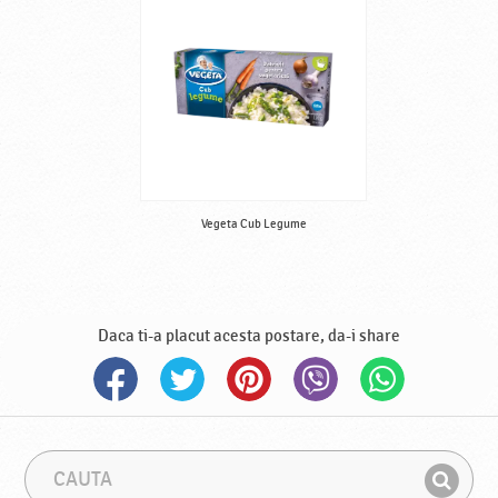
Vegeta Cub Legume
Daca ti-a placut acesta postare, da-i share
C
F
a
r