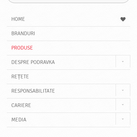
G
u
a
a
t
z
a
a
s
HOME
e
s
BRANDURI
t
e
PRODUSE
DESPRE PODRAVKA
REȚETE
RESPONSABILITATE
CARIERE
MEDIA