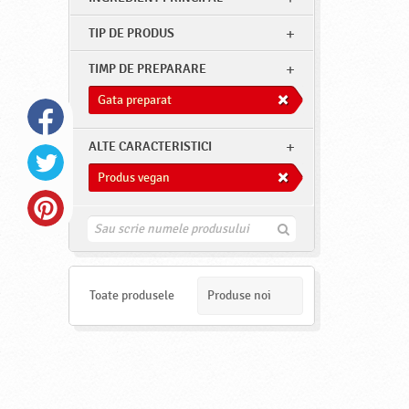
TIP DE PRODUS
TIMP DE PREPARARE
Gata preparat
ALTE CARACTERISTICI
Produs vegan
G
a
s
e
s
Toate produsele
Produse noi
t
e