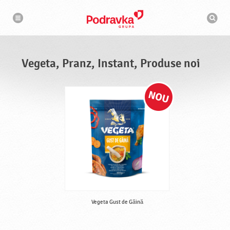
N
M
a
o
v
t
i
g
o
a
r
r
d
e
e
Vegeta, Pranz, Instant, Produse noi
c
a
u
t
a
r
e
Vegeta Gust de Găină