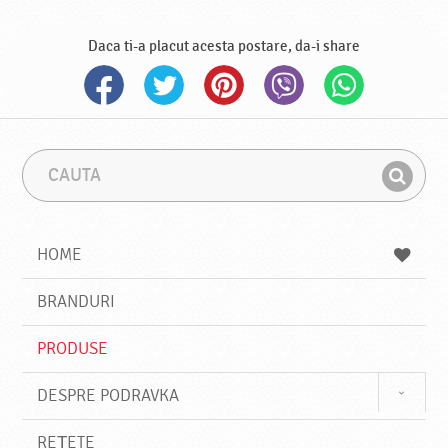
Daca ti-a placut acesta postare, da-i share
C
F
a
r
G
u
a
a
t
z
a
a
s
HOME
e
s
BRANDURI
t
e
PRODUSE
DESPRE PODRAVKA
REȚETE