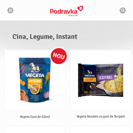
N
M
a
o
v
t
i
g
o
a
r
r
d
e
e
Cina, Legume, Instant
c
a
u
t
a
r
e
Vegeta Noodles cu gust de Teriyaki
Vegeta Gust de Găină