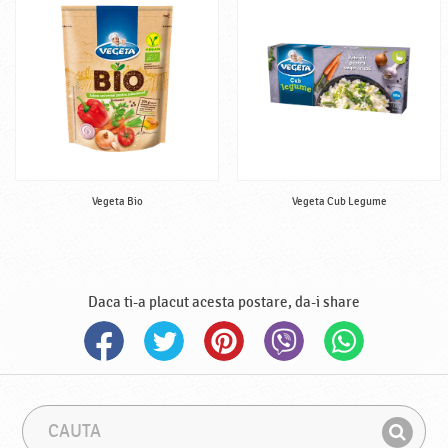
Vegeta Bio
Vegeta Cub Legume
Daca ti-a placut acesta postare, da-i share
C
F
a
r