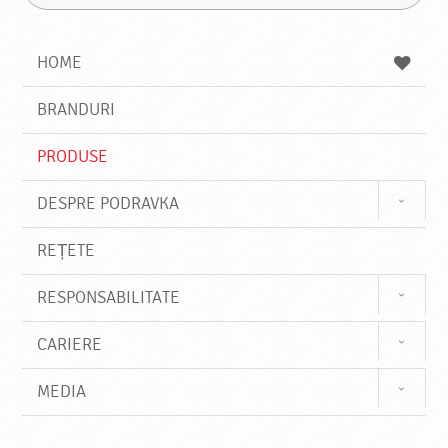
G
u
a
a
t
z
a
a
s
HOME
e
s
BRANDURI
t
e
PRODUSE
DESPRE PODRAVKA
REȚETE
RESPONSABILITATE
CARIERE
MEDIA