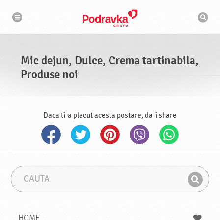
N
M
a
o
v
t
i
g
o
a
r
r
d
e
e
Mic dejun, Dulce, Crema tartinabila,
c
a
Produse noi
u
t
a
r
e
Daca ti-a placut acesta postare, da-i share
C
F
a
r
G
u
a
a
t
z
a
a
s
HOME