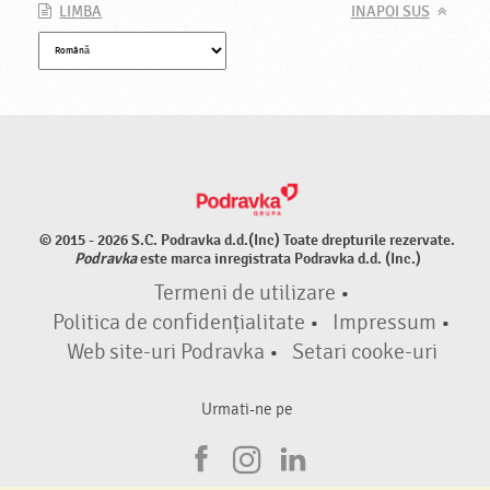
LIMBA
INAPOI SUS
© 2015 - 2026 S.C. Podravka d.d.(Inc) Toate drepturile rezervate.
Podravka
este marca inregistrata Podravka d.d. (Inc.)
Termeni de utilizare
•
Politica de confidențialitate
•
Impressum
•
Web site-uri Podravka
•
Setari cooke-uri
Urmati-ne pe
F
I
L