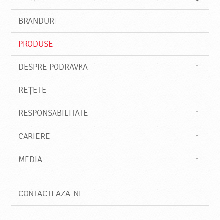
e
s
BRANDURI
t
e
PRODUSE
DESPRE PODRAVKA
REȚETE
RESPONSABILITATE
CARIERE
MEDIA
CONTACTEAZA-NE