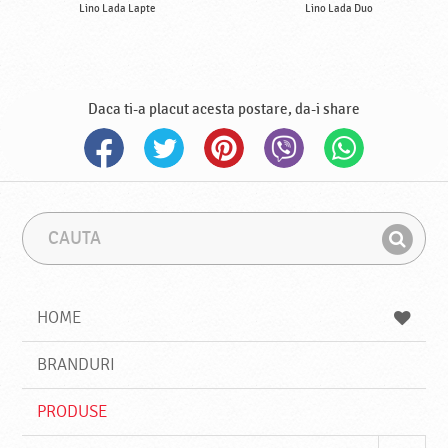
Lino Lada Lapte
Lino Lada Duo
Daca ti-a placut acesta postare, da-i share
C
F
a
r
G
u
a
a
t
z
a
a
s
HOME
e
s
BRANDURI
t
e
PRODUSE