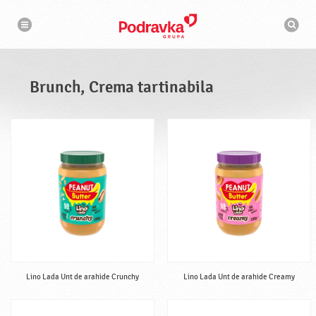
N
M
a
o
v
t
i
g
o
a
r
r
d
e
e
Brunch, Crema tartinabila
c
a
u
t
a
r
e
Lino Lada Unt de arahide Crunchy
Lino Lada Unt de arahide Creamy