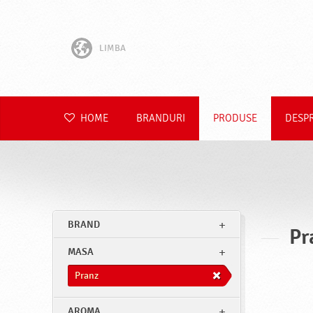
LIMBA
English
Hrvatski
HOME
BRANDURI
PRODUSE
DESP
Slovenščina
Čeština
Slovenčina
BRAND
Pr
Polski
MASA
Deutsch
Pranz
AROMA