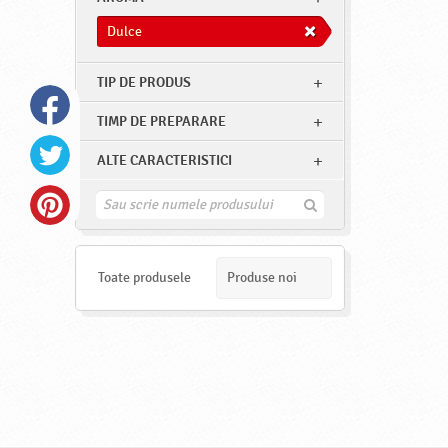
Dulce
TIP DE PRODUS
TIMP DE PREPARARE
ALTE CARACTERISTICI
G
a
s
e
s
Toate produsele
Produse noi
t
e