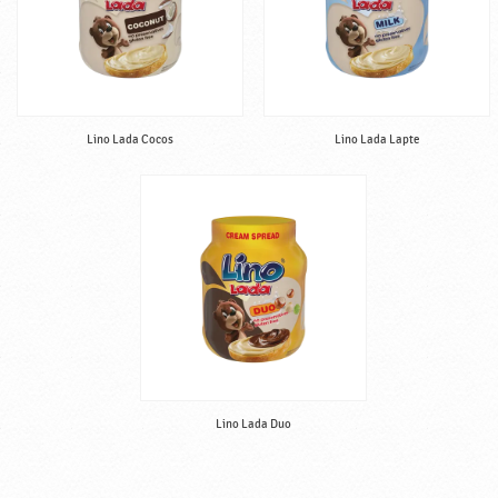
Lino Lada Cocos
Lino Lada Lapte
Lino Lada Duo