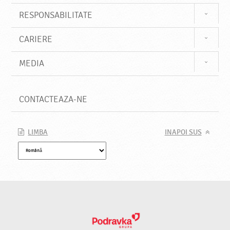
RESPONSABILITATE
CARIERE
MEDIA
CONTACTEAZA-NE
LIMBA
INAPOI SUS