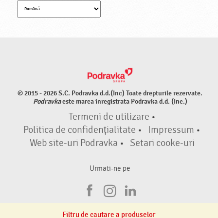
© 2015 - 2026 S.C. Podravka d.d.(Inc) Toate drepturile rezervate.
Podravka
este marca inregistrata Podravka d.d. (Inc.)
Termeni de utilizare
•
Politica de confidențialitate
•
Impressum
•
Web site-uri Podravka
•
Setari cooke-uri
Urmati-ne pe
F
I
L
a
n
i
Filtru de cautare a produselor