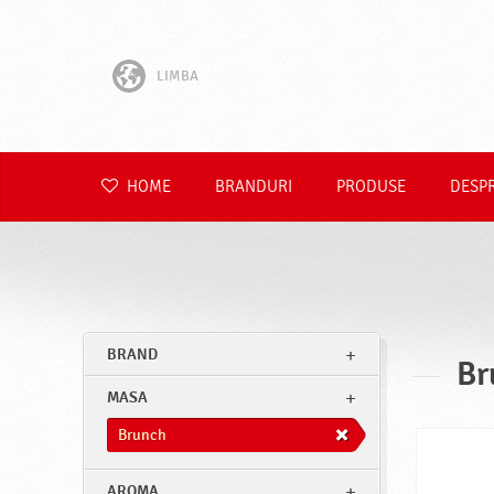
LIMBA
English
Hrvatski
HOME
BRANDURI
PRODUSE
DESP
Slovenščina
Čeština
Slovenčina
BRAND
Br
Polski
MASA
Deutsch
Brunch
AROMA