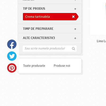
TIP DE PRODUS
Crema tartinabila
TIMP DE PREPARARE
ALTE CARACTERISTICI
Lino L
G
a
s
e
s
Toate produsele
Produse noi
t
e