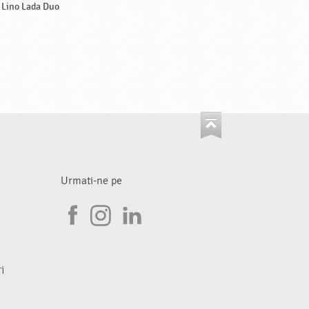
Lino Lada Duo
Urmati-ne pe
I
F
n
L
a
s
i
i
c
t
n