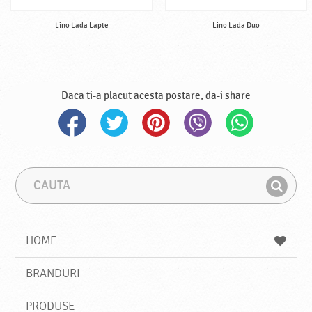
Lino Lada Lapte
Lino Lada Duo
Daca ti-a placut acesta postare, da-i share
C
F
a
r
G
u
a
a
t
z
a
a
s
HOME
e
s
BRANDURI
t
e
PRODUSE