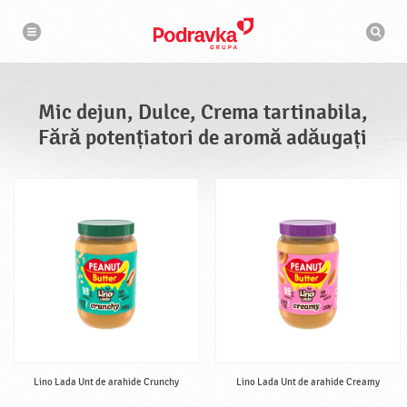
N
M
a
o
v
t
i
g
o
a
r
r
d
e
e
Mic dejun, Dulce, Crema tartinabila,
c
a
Fără potențiatori de aromă adăugați
u
t
a
r
e
Lino Lada Unt de arahide Crunchy
Lino Lada Unt de arahide Creamy