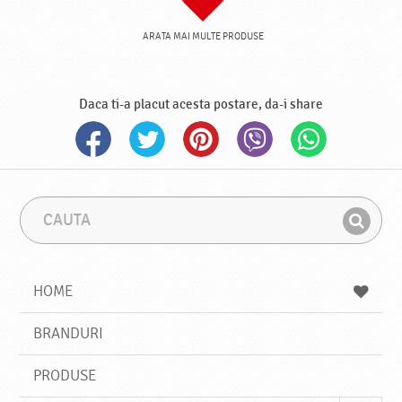
ARATA MAI MULTE PRODUSE
Daca ti-a placut acesta postare, da-i share
C
F
a
r
G
u
a
a
t
z
a
a
s
HOME
e
s
BRANDURI
t
e
PRODUSE