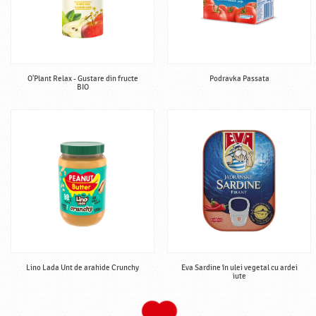
O'Plant Relax - Gustare din fructe
Podravka Passata
BIO
Lino Lada Unt de arahide Crunchy
Eva Sardine în ulei vegetal cu ardei
iute