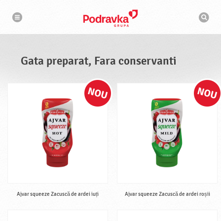
N
M
a
o
v
t
i
g
o
a
r
r
d
e
e
Gata preparat, Fara conservanti
c
a
u
t
a
r
e
Ajvar squeeze Zacuscă de ardei iuți
Ajvar squeeze Zacuscă de ardei roșii