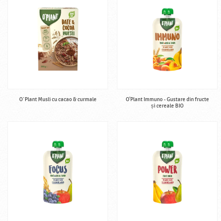
O`Plant Musli cu cacao & curmale
O'Plant Immuno - Gustare din fructe
și cereale BIO