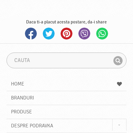
Daca ti-a placut acesta postare, da-i share
C
F
a
r
G
u
a
a
t
z
a
a
s
HOME
e
s
BRANDURI
t
e
PRODUSE
DESPRE PODRAVKA