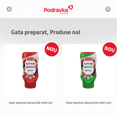
N
M
a
o
v
t
i
g
o
a
r
r
d
e
e
Gata preparat, Produse noi
c
a
u
t
a
r
e
Ajvar squeeze Zacuscă de ardei iuți
Ajvar squeeze Zacuscă de ardei roșii