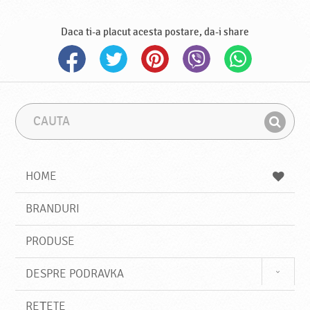
Daca ti-a placut acesta postare, da-i share
C
F
a
r
G
u
a
a
t
z
a
a
s
HOME
e
s
BRANDURI
t
e
PRODUSE
DESPRE PODRAVKA
REȚETE