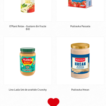
O'Plant Relax - Gustare din fructe
Podravka Passata
BIO
Lino Lada Unt de arahide Crunchy
Podravka Hrean