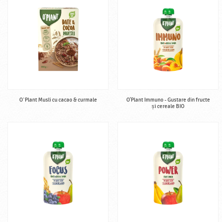
O`Plant Musli cu cacao & curmale
O'Plant Immuno - Gustare din fructe
și cereale BIO