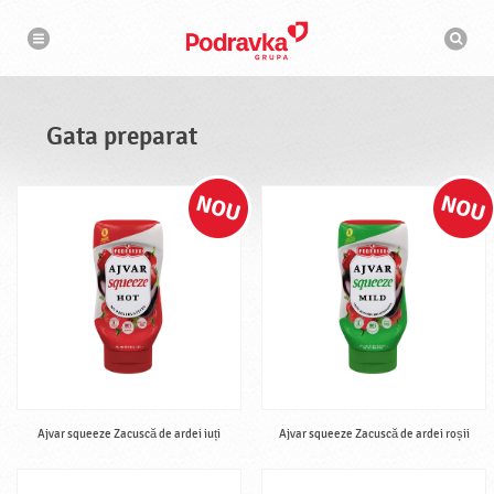
N
M
a
o
v
t
i
g
o
a
r
r
d
e
e
Gata preparat
c
a
u
t
a
r
e
Ajvar squeeze Zacuscă de ardei iuți
Ajvar squeeze Zacuscă de ardei roșii