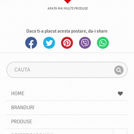
ARATA MAI MULTE PRODUSE
Daca ti-a placut acesta postare, da-i share
C
F
a
r
G
u
a
a
t
z
a
a
s
HOME
e
s
BRANDURI
t
e
PRODUSE