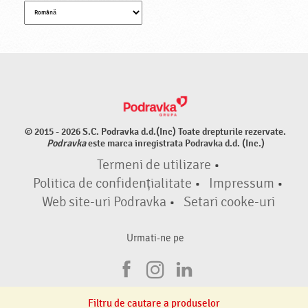
© 2015 - 2026 S.C. Podravka d.d.(Inc) Toate drepturile rezervate.
Podravka
este marca inregistrata Podravka d.d. (Inc.)
Termeni de utilizare
•
Politica de confidențialitate
•
Impressum
•
Web site-uri Podravka
•
Setari cooke-uri
Urmati-ne pe
F
I
L
a
n
i
Filtru de cautare a produselor