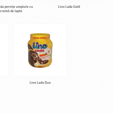
ada pernițe umplute cu
Lino Lada Gold
cremă de lapte
Lino Lada Duo