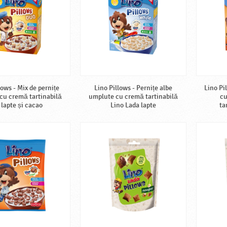
lows - Mix de pernițe
Lino Pillows - Pernițe albe
Lino Pi
cu cremă tartinabilă
umplute cu cremă tartinabilă
cu
 lapte și cacao
Lino Lada lapte
ta