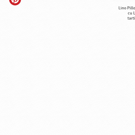
Lino Pill
cu 
tart