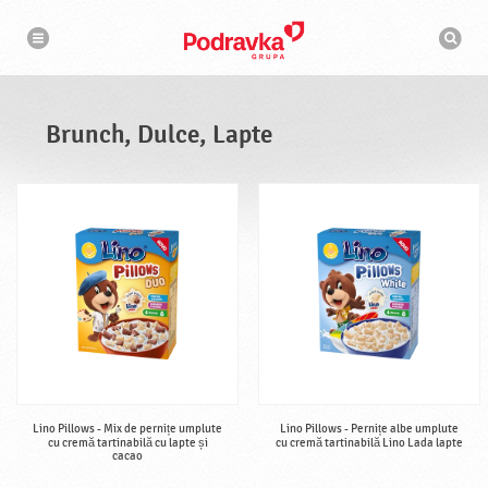
N
M
a
o
v
t
i
g
o
a
r
r
d
e
e
Brunch, Dulce, Lapte
c
a
u
t
a
r
e
Lino Pillows - Mix de pernițe umplute
Lino Pillows - Pernițe albe umplute
cu cremă tartinabilă cu lapte și
cu cremă tartinabilă Lino Lada lapte
cacao