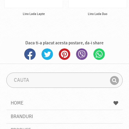
Lino Lada Lapte
Lino Lada Duo
Daca ti-a placut acesta postare, da-i share
C
F
a
r
G
u
a
a
t
z
a
a
s
HOME
e
s
BRANDURI
t
e