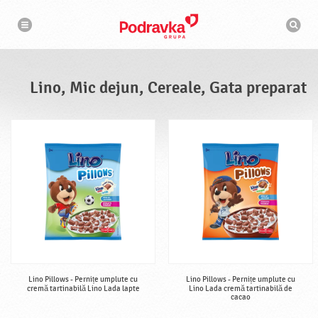
N
M
a
o
v
t
i
g
o
a
r
r
d
e
e
Lino, Mic dejun, Cereale, Gata preparat
c
a
u
t
a
r
e
Lino Pillows - Pernițe umplute cu
Lino Pillows - Pernițe umplute cu
cremă tartinabilă Lino Lada lapte
Lino Lada cremă tartinabilă de
cacao