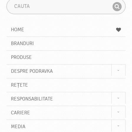
C
F
a
r
G
u
a
a
t
z
a
a
s
HOME
e
s
BRANDURI
t
e
PRODUSE
DESPRE PODRAVKA
REȚETE
RESPONSABILITATE
CARIERE
MEDIA