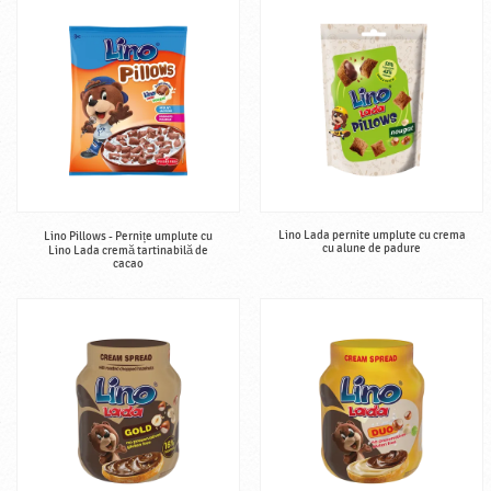
Lino Lada pernite umplute cu crema
Lino Pillows - Pernițe umplute cu
cu alune de padure
Lino Lada cremă tartinabilă de
cacao