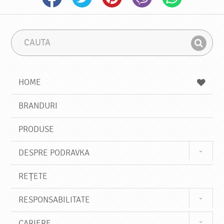
C
F
a
r
G
u
a
a
t
z
a
a
s
HOME
e
s
BRANDURI
t
e
PRODUSE
DESPRE PODRAVKA
REȚETE
RESPONSABILITATE
CARIERE