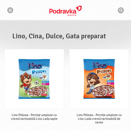
N
M
a
o
v
t
i
g
o
a
r
r
d
e
e
Lino, Cina, Dulce, Gata preparat
c
a
u
t
a
r
e
Lino Pillows - Pernițe umplute cu
Lino Pillows - Pernițe umplute cu
cremă tartinabilă Lino Lada lapte
Lino Lada cremă tartinabilă de
cacao