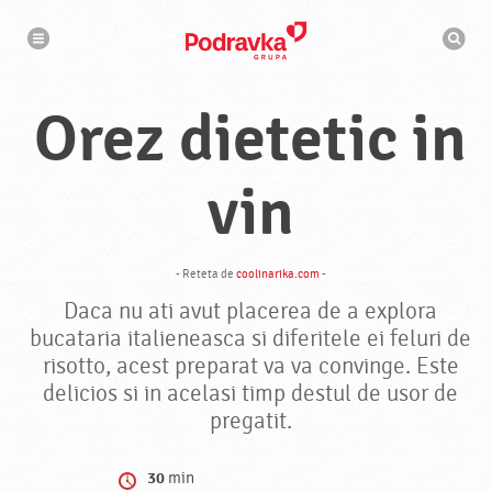
N
M
a
o
v
t
i
g
o
a
r
r
Orez dietetic in
d
e
e
c
a
u
vin
t
a
r
e
- Reteta de
coolinarika.com
-
Daca nu ati avut placerea de a explora
bucataria italieneasca si diferitele ei feluri de
risotto, acest preparat va va convinge. Este
delicios si in acelasi timp destul de usor de
pregatit.
30
min