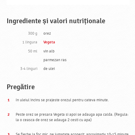
Ingrediente și valori nutriționale
300 g
orez
1 lingura
Vegeta
50 ml
vin alb
parmezan ras
3-4 linguri
de ulei
Pregătire
In uleiul incins se prajeste orezul pentru cateva minute.
Peste orez se presara Vegeta si apoi se adauga apa calda. (Regula:
la o ceasca de orez se adauga 2 cesti cu apa)
Se fierbe la foc mic, pe jumatate acoperit, aproximativ 10-15 minute.