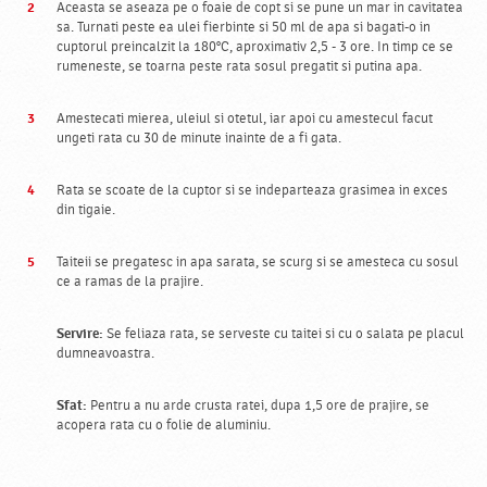
Aceasta se aseaza pe o foaie de copt si se pune un mar in cavitatea
sa. Turnati peste ea ulei fierbinte si 50 ml de apa si bagati-o in
cuptorul preincalzit la 180°C, aproximativ 2,5 - 3 ore. In timp ce se
rumeneste, se toarna peste rata sosul pregatit si putina apa.
Amestecati mierea, uleiul si otetul, iar apoi cu amestecul facut
ungeti rata cu 30 de minute inainte de a fi gata.
Rata se scoate de la cuptor si se indeparteaza grasimea in exces
din tigaie.
Taiteii se pregatesc in apa sarata, se scurg si se amesteca cu sosul
ce a ramas de la prajire.
Servire:
Se feliaza rata, se serveste cu taitei si cu o salata pe placul
dumneavoastra.
Sfat:
Pentru a nu arde crusta ratei, dupa 1,5 ore de prajire, se
acopera rata cu o folie de aluminiu.