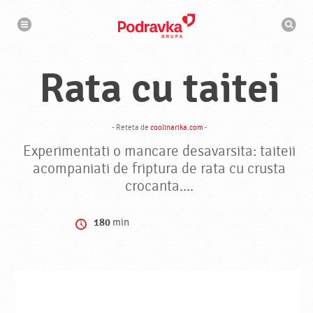
N
M
a
o
v
t
i
g
o
a
r
r
Rata cu taitei
d
e
e
c
a
u
t
- Reteta de
coolinarika.com
-
a
r
Experimentati o mancare desavarsita: taiteii
e
acompaniati de friptura de rata cu crusta
crocanta....
180
min