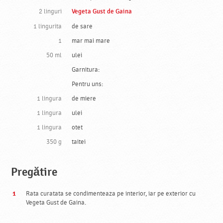
2 linguri
Vegeta Gust de Gaina
1 lingurita
de sare
1
mar mai mare
50 ml
ulei
Garnitura:
Pentru uns:
1 lingura
de miere
1 lingura
ulei
1 lingura
otet
350 g
taitei
Pregătire
Rata curatata se condimenteaza pe interior, iar pe exterior cu
Vegeta Gust de Gaina.