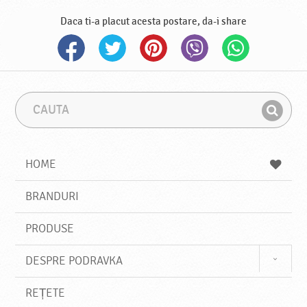
Daca ti-a placut acesta postare, da-i share
C
F
a
r
G
u
a
a
t
z
a
a
s
HOME
e
s
BRANDURI
t
e
PRODUSE
DESPRE PODRAVKA
REȚETE