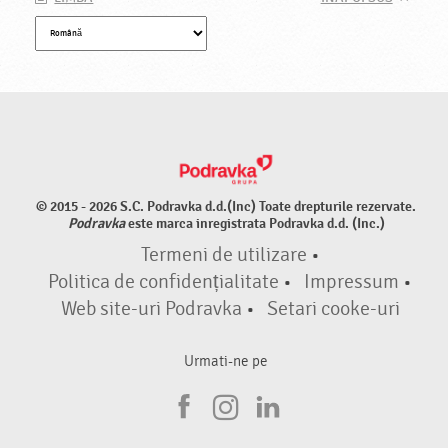
© 2015 - 2026 S.C. Podravka d.d.(Inc) Toate drepturile rezervate.
Podravka
este marca inregistrata Podravka d.d. (Inc.)
Termeni de utilizare
•
Politica de confidențialitate
•
Impressum
•
Web site-uri Podravka
•
Setari cooke-uri
Urmati-ne pe
F
I
L
a
n
i