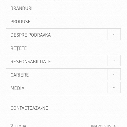
s
BRANDURI
t
e
PRODUSE
DESPRE PODRAVKA
REȚETE
RESPONSABILITATE
CARIERE
MEDIA
CONTACTEAZA-NE
LIMBA
INAPOI SUS