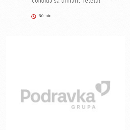
conditia sa urmariti reteta!
30
min