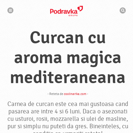
N
M
a
o
v
t
i
g
o
a
r
r
Curcan cu
d
e
e
c
a
u
aroma magica
t
a
r
e
mediteraneana
- Reteta de
coolinarika.com
-
Carnea de curcan este cea mai gustoasa cand
pasarea are intre 4 si 6 luni. Daca o asezonati
cu usturoi, rosii, mozzarella si ulei de masline,
pur si simplu nu puteti da gres. Bineinteles, cu