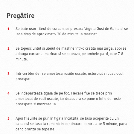
Pregătire
Se bate usor fileul de curcan, se presara Vegeta Gust de Gaina si se
lasa timp de aproximativ 30 de minute la marinat.
Se topesc untul si uleiul de masline intr-o cratita mai larga, apoi se
adauga curcanul marinat si se soteaza, pe ambele parti, cate 7-8
minute.
Intr-un blender se amesteca rosiile uscate, usturoiul si busuiocul
proaspat.
Se indeparteaza tigaia de pe foc. Fiecare file se trece prin
amestecul de rosii uscate, iar deasupra se pune o felie de rosie
proaspata si mozzarella.
Apoi fileurile se pun in tigaia incalzita, se lasa acoperite cu un
capac si se lasa la rumenit in continuare pentru alte 5 minute, pana
cand branza se topeste.