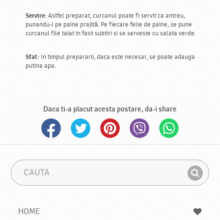
Servire:
Astfel preparat, curcanul poate fi servit ca antreu,
punandu-l pe paine prajită. Pe fiecare felie de paine, se pune
curcanul file taiat in fasii subtiri si se serveste cu salata verde.
Sfat:
In timpul prepararii, daca este necesar, se poate adauga
putina apa.
Daca ti-a placut acesta postare, da-i share
C
F
a
r
G
u
a
a
t
z
a
a
s
HOME
e