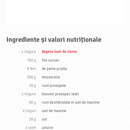
Ingrediente și valori nutriționale
1 lingura
Vegeta Gust de Gaina
700 g
file curcan
8 felii
de paine prajita
200 g
mozzarella
50 g
rosii proaspete
1 lingura
busuioc proaspat, taiat
60 g
rosii deshidratate in ulei de masline
2 linguri
ulei de masline
20 g
unt
2 catei
usturoi