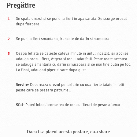
Pregătire
Se spala orezul si se pune la fiert in apa sarata. Se scurge orezul
dupa fierbere.
Se pun la fiert smantana, frunzele de dafin si nucsoara.
Ceapa feliata se caleste cateva minute in untul incalzit, iar apoi se
adauga orezul fiert, Vegeta si tonul taiat felii. Peste toate acestea
se adauga smantana cu dafin si nucsoara si se mai tine putin pe foc.
La final, adaugati piper si sare dupa gust.
Servire:
Decoreaza orezul pe farfurie cu oua fierte taiate in felii
peste care se presara patrunjel.
Sfat:
Puteti inlocui conserva de ton cu fileuri de peste afumat.
Daca ti-a placut acesta postare, da-i share