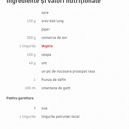
Ingrediente și valori nutriționale
sare
150 g
orez bob lung
piper
300 g
conserva de ton
1 lingurita
Vegeta
100 g
ceapa
40 g
unt
un pic de nucsoara proaspat rasa
1
frunza de dafin
100 ml
smantana de gatit
Pentru garnitura
3
oua
1 lingurita
lingurita patrunjel tocat