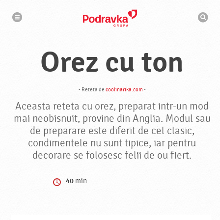
N
M
a
o
v
t
i
g
o
a
r
r
Orez cu ton
d
e
e
c
a
u
t
- Reteta de
coolinarika.com
-
a
r
Aceasta reteta cu orez, preparat intr-un mod
e
mai neobisnuit, provine din Anglia. Modul sau
de preparare este diferit de cel clasic,
condimentele nu sunt tipice, iar pentru
decorare se folosesc felii de ou fiert.
40
min