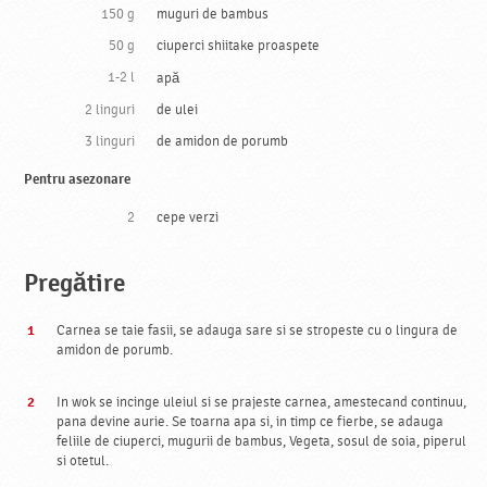
150 g
muguri de bambus
50 g
ciuperci shiitake proaspete
1-2 l
apă
2 linguri
de ulei
3 linguri
de amidon de porumb
Pentru asezonare
2
cepe verzi
Pregătire
Carnea se taie fasii, se adauga sare si se stropeste cu o lingura de
amidon de porumb.
In wok se incinge uleiul si se prajeste carnea, amestecand continuu,
pana devine aurie. Se toarna apa si, in timp ce fierbe, se adauga
feliile de ciuperci, mugurii de bambus, Vegeta, sosul de soia, piperul
si otetul.