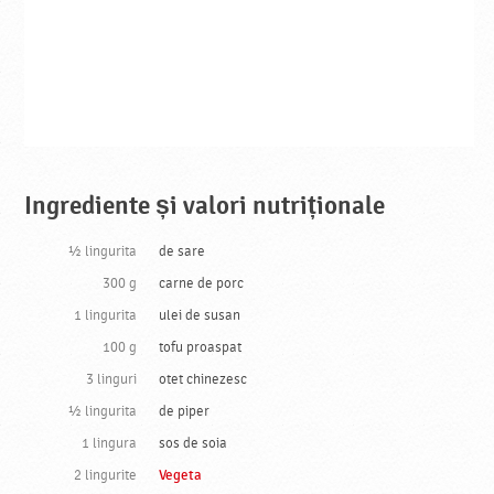
Ingrediente și valori nutriționale
½ lingurita
de sare
300 g
carne de porc
1 lingurita
ulei de susan
100 g
tofu proaspat
3 linguri
otet chinezesc
½ lingurita
de piper
1 lingura
sos de soia
2 lingurite
Vegeta