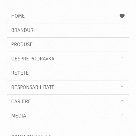
G
u
a
a
t
z
a
a
s
HOME
e
s
BRANDURI
t
e
PRODUSE
DESPRE PODRAVKA
REȚETE
RESPONSABILITATE
CARIERE
MEDIA