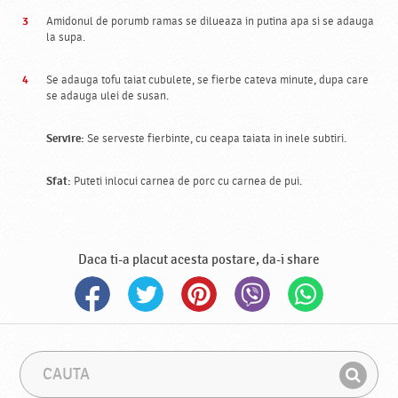
Amidonul de porumb ramas se dilueaza in putina apa si se adauga
la supa.
Se adauga tofu taiat cubulete, se fierbe cateva minute, dupa care
se adauga ulei de susan.
Servire:
Se serveste fierbinte, cu ceapa taiata in inele subtiri.
Sfat:
Puteti inlocui carnea de porc cu carnea de pui.
Daca ti-a placut acesta postare, da-i share
C
F
a
r