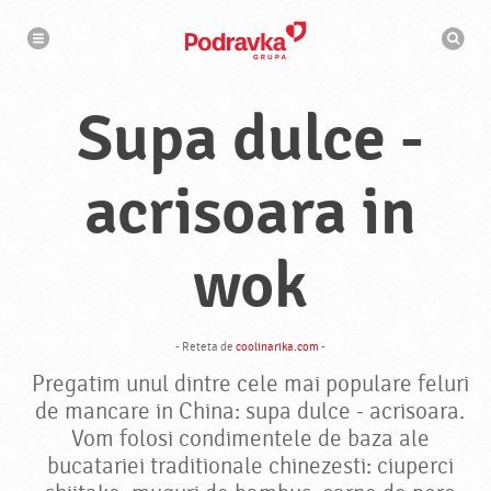
N
M
a
o
v
t
i
g
o
a
r
r
Supa dulce -
d
e
e
c
a
u
acrisoara in
t
a
r
e
wok
- Reteta de
coolinarika.com
-
Pregatim unul dintre cele mai populare feluri
de mancare in China: supa dulce - acrisoara.
Vom folosi condimentele de baza ale
bucatariei traditionale chinezesti: ciuperci