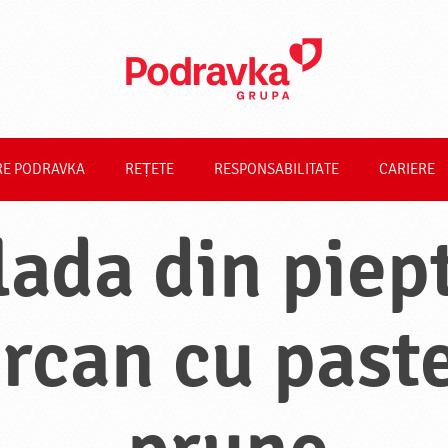
RE PODRAVKA
REȚETE
RESPONSABILITATE
CARIERE
lada din piep
rcan cu paste