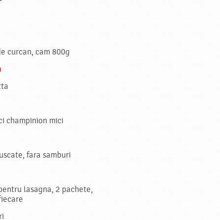
de curcan, cam 800g
a
tta
ci champinion mici
uscate, fara samburi
pentru lasagna, 2 pachete,
fiecare
ri