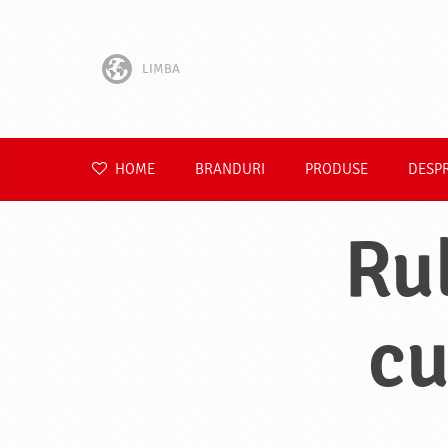
LIMBA
English
Hrvatski
HOME
BRANDURI
PRODUSE
DESP
Slovenščina
Ru
Čeština
Slovenčina
cu
Polski
Deutsch