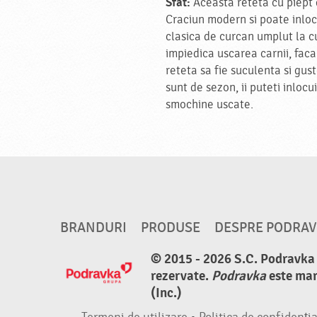
Sfat:
Aceasta reteta cu piept 
Craciun modern si poate inloc
clasica de curcan umplut la c
impiedica uscarea carnii, fac
reteta sa fie suculenta si gus
sunt de sezon, ii puteti inloc
smochine uscate.
BRANDURI
PRODUSE
DESPRE PODRA
© 2015 - 2026 S.C. Podravka d
rezervate.
Podravka
este mar
(Inc.)