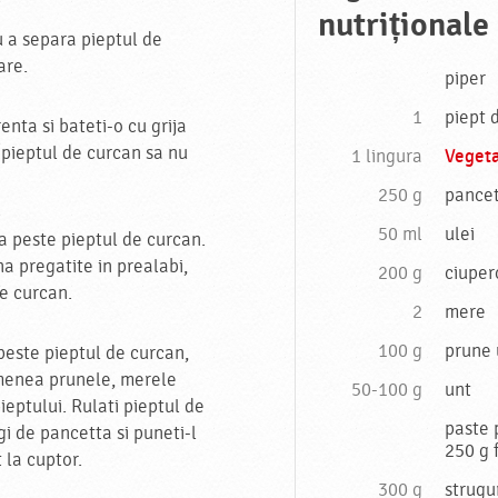
nutriționale
ru a separa pieptul de
are.
piper
1
piept 
enta si bateti-o cu grija
 pieptul de curcan sa nu
1 lingura
Veget
250 g
pance
50 ml
ulei
a peste pieptul de curcan.
a pregatite in prealabi,
200 g
ciuper
de curcan.
2
mere
100 g
prune 
peste pieptul de curcan,
menea prunele, merele
50-100 g
unt
pieptului. Rulati pieptul de
paste 
ngi de pancetta si puneti-l
250 g 
 la cuptor.
300 g
strugu