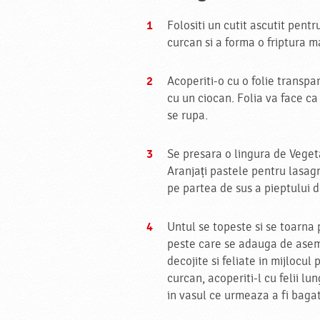
Folositi un cutit ascutit pent
curcan si a forma o friptura m
Acoperiti-o cu o folie transpar
cu un ciocan. Folia va face ca
se rupa.
Se presara o lingura de Veget
Aranjați pastele pentru lasagn
pe partea de sus a pieptului 
Untul se topeste si se toarna 
peste care se adauga de ase
decojite si feliate in mijlocul 
curcan, acoperiti-l cu felii lu
in vasul ce urmeaza a fi bagat