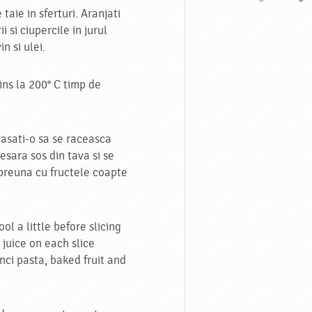
taie in sferturi. Aranjati
i si ciupercile in jurul
n si ulei.
ins la 200° C timp de
lasati-o sa se raceasca
resara sos din tava si se
preuna cu fructele coapte
ol a little before slicing
 juice on each slice
nci pasta, baked fruit and