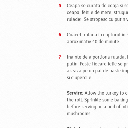
Ceapa se curata de coaja si se 
ceapa, feliile de mere, struguri
ruladei. Se stropesc cu putin vi
Coaceti rulada in cuptorul inc
aproximativ 40 de minute.
Inainte de a portiona rulada, 
putin. Peste fiecare felie se p
aseaza pe un pat de paste im
si ciupercile.
Servire:
Allow the turkey to co
the roll. Sprinkle some baking
before serving on a bed of mli
mushrooms.