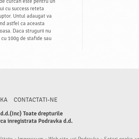
de curcan este pentru un
ui cu success reteta
uptor. Untul adaugat va
and astfel ca aceasta
toasa. Daca strugurii nu
ui cu 100g de stafide sau
VKA
CONTACTATI-NE
.d.(Inc) Toate drepturile
ca inregistrata Podravka d.d.