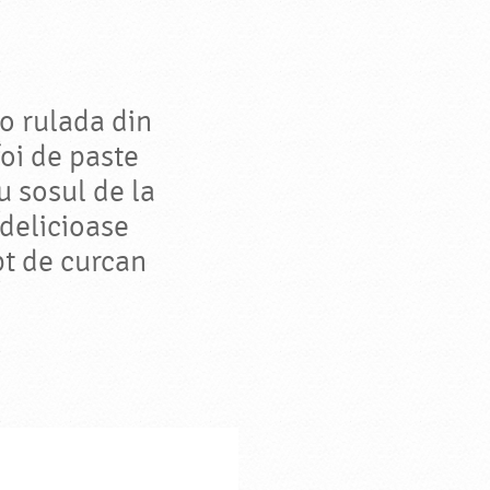
 o rulada din
foi de paste
u sosul de la
 delicioase
pt de curcan
.