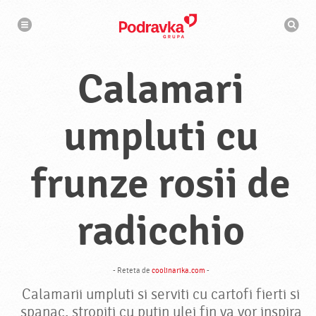
N
M
a
o
v
t
i
g
o
a
r
r
Calamari
d
e
e
c
a
u
umpluti cu
t
a
r
e
frunze rosii de
radicchio
- Reteta de
coolinarika.com
-
Calamarii umpluti si serviti cu cartofi fierti si
spanac, stropiti cu putin ulei fin va vor inspira