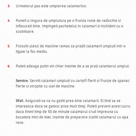
Urmatorul pas este umplerea calamarilor.
Puneti o lingura de umplutura pe o frunza rosie de radicchio si
infasurati bine. Impingeti pachetelul in calamari si inchideti cu o
scobitoare.
Folositi uleiul de masline ramas sa prajiti calamarii umpluti intr-o
tigaie la foc mediu.
Puteti adauga putin vin chiar inainte de a se praji calamarul umplut.
Servire:
Serviti calamari umpluti cu cartofi fierti si frunze de spanac
fierte si stropite cu ulei de masline.
Sfat:
Asigurati-va ca nu gatiti prea bine calamarii. Ei tind sa se
intareasca daca se gatesc prea mult timp. Puteti preveni acest lucru
daca tineti timp de 30 de minute calamarul crud impreuna cu
bucatele mici de kiwi. Inainte de preparare clatiti calamarul cu apa
rece.