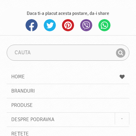
Daca ti-a placut acesta postare, da-i share
C
F
a
r
G
u
a
a
t
z
a
a
s
HOME
e
s
BRANDURI
t
e
PRODUSE
DESPRE PODRAVKA
REȚETE