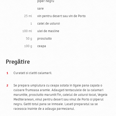
piper negru
sare
25 ml
vin pentru desert sau vin de Porto
1
catel de usturoi
100 ml
ulei de masline
50 g
prosciutto
100 g
ceapa
Pregătire
Curatati si clatiti calamarii.
Se prepara umplutura cu ceapa sotata in tigaie pana capata o
culoare frumoasa aramie. Adaugati tentaculele de la calamari
maruntite, prosciutto maruntit fin, catelul de usturoi tocat, Vegeta
Mediteranean, vinul pentru desert sau vinul de Porto si piperul
negru. Gatiti totul pana se inmoaie. Lasati preparatul sa se
raceasca inainte de a adauga parmezanul.