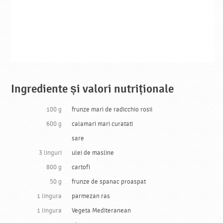
Ingrediente și valori nutriționale
100 g
frunze mari de radicchio rosii
600 g
calamari mari curatati
sare
3 linguri
ulei de masline
800 g
cartofi
50 g
frunze de spanac proaspat
1 lingura
parmezan ras
1 lingura
Vegeta Mediteranean