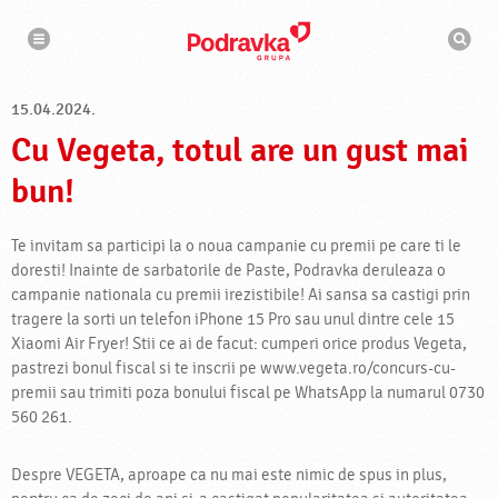
N
M
a
o
v
t
i
g
o
a
r
r
15.04.2024.
d
e
e
Cu Vegeta, totul are un gust mai
c
a
u
bun!
t
a
r
e
Te invitam sa participi la o noua campanie cu premii pe care ti le
doresti! Inainte de sarbatorile de Paste, Podravka deruleaza o
campanie nationala cu premii irezistibile! Ai sansa sa castigi prin
tragere la sorti un telefon iPhone 15 Pro sau unul dintre cele 15
Xiaomi Air Fryer! Stii ce ai de facut: cumperi orice produs Vegeta,
pastrezi bonul fiscal si te inscrii pe www.vegeta.ro/concurs-cu-
premii sau trimiti poza bonului fiscal pe WhatsApp la numarul 0730
560 261.
Despre VEGETA, aproape ca nu mai este nimic de spus in plus,