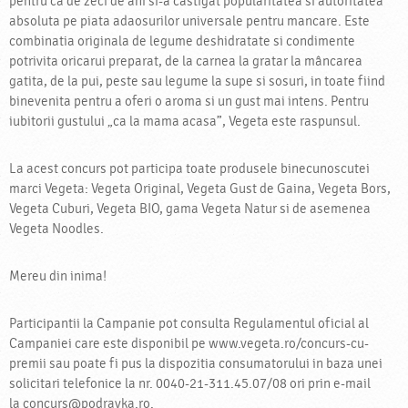
pentru ca de zeci de ani si-a castigat popularitatea si autoritatea
absoluta pe piata adaosurilor universale pentru mancare. Este
combinatia originala de legume deshidratate si condimente
potrivita oricarui preparat, de la carnea la gratar la mâncarea
gatita, de la pui, peste sau legume la supe si sosuri, in toate fiind
binevenita pentru a oferi o aroma si un gust mai intens. Pentru
iubitorii gustului „ca la mama acasa”, Vegeta este raspunsul.
La acest concurs pot participa toate produsele binecunoscutei
marci Vegeta: Vegeta Original, Vegeta Gust de Gaina, Vegeta Bors,
Vegeta Cuburi, Vegeta BIO, gama Vegeta Natur si de asemenea
Vegeta Noodles.
Mereu din inima!
Participantii la Campanie pot consulta Regulamentul oficial al
Campaniei care este disponibil pe www.vegeta.ro/concurs-cu-
premii sau poate fi pus la dispozitia consumatorului in baza unei
solicitari telefonice la nr. 0040-21-311.45.07/08 ori prin e-mail
la concurs@podravka.ro.