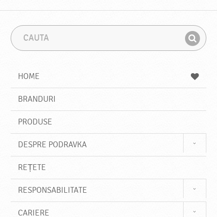
C
F
a
r
G
u
a
a
t
z
a
a
s
HOME
e
s
BRANDURI
t
e
PRODUSE
DESPRE PODRAVKA
REȚETE
RESPONSABILITATE
CARIERE