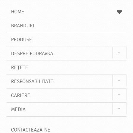
a
t
z
a
a
s
HOME
e
s
BRANDURI
t
e
PRODUSE
DESPRE PODRAVKA
REȚETE
RESPONSABILITATE
CARIERE
MEDIA
CONTACTEAZA-NE