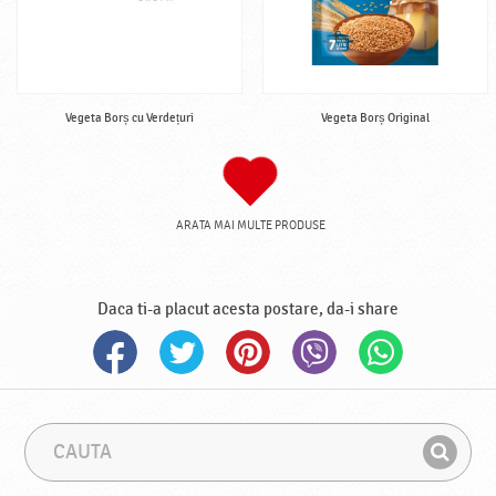
Vegeta Borș cu Verdețuri
Vegeta Borș Original
ARATA MAI MULTE PRODUSE
Daca ti-a placut acesta postare, da-i share
C
F
a
r
G
u
a